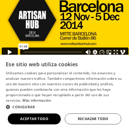
Ese sitio web utiliza cookies
Utilizamos cookies para personalizar el contenido, los anuncios y
analizar nuestro tráfico. También compartimos información sobre su
uso de nuestro sitio con nuestros socios de publicidad y análisis,
quienes pueden combinarla con otra información que les haya
proporcionado o que hayan recopilado a partir del uso de sus
servicios.
Más información
CONIGURAR
© 2026 MDBy Artisan Hub.
Legal notice
.
Cookie policy
.
Privacy policy
.
Website by From Scratch
ACEPTAR TODO
RECHAZAR TODO